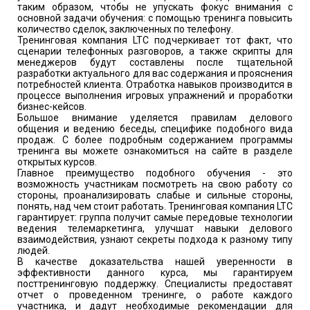
таким образом, чтобы не упускать фокус внимания с
основной задачи обучения: с помощью тренинга повысить
количество сделок, заключенных по телефону.
Тренинговая компания LTC подчеркивает тот факт, что
сценарии телефонных разговоров, а также скрипты для
менеджеров будут составлены после тщательной
разработки актуального для вас содержания и прояснения
потребностей клиента. Отработка навыков производится в
процессе выполнения игровых упражнений и проработки
бизнес-кейсов.
Большое внимание уделяется правилам делового
общения и ведению беседы, специфике подобного вида
продаж. С более подробным содержанием программы
тренинга вы можете ознакомиться на сайте в разделе
открытых курсов.
Главное преимущество подобного обучения - это
возможность участникам посмотреть на свою работу со
стороны, проанализировать слабые и сильные стороны,
понять, над чем стоит работать. Тренинговая компания LTC
гарантирует: группа получит самые передовые технологии
ведения телемаркетинга, улучшат навыки делового
взаимодействия, узнают секреты подхода к разному типу
людей.
В качестве доказательства нашей уверенности в
эффективности данного курса, мы гарантируем
посттренинговую поддержку. Специалисты предоставят
отчет о проведенном тренинге, о работе каждого
участника, и дадут необходимые рекомендации для