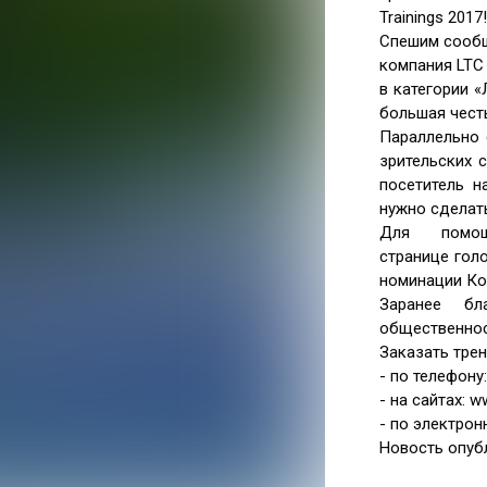
Trainings 2017!
Спешим сообщ
компания LTC 
в категории 
большая чест
Параллельно 
зрительских 
посетитель н
нужно сделать
Для помо
странице гол
номинации Ко
Заранее бл
общественнос
Заказать трен
- по телефону:
- на сайтах: w
- по электронн
Новость опуб