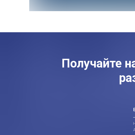
Получайте н
ра