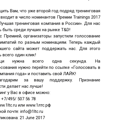
ить Вам, что уже второй год подряд тренинговая
входит в число номинантов Премии Trainings 2017
«Лучшая тренинговая компания в России». Для нас
ь быть среди лучших на рынке T&D!
с Премией, организаторы запустили голосование
симпатий по разным номинациям. Теперь каждый
ашего сайта может поддержать нас. Для этого
 всего один клик!
щи нужна всего одна секунда. На
осования нужно перейти по ссылке «Голосовать в
мпания года» и поставить свой ЛАЙК!
агодарим за вашу поддержку. Признание
ти делает нас лучше!
инг у Вас в офисе можно:
 +7/495/ 507 56 78
ww.1ltc.ru или www.1лтс.рф
ой почте: info@1ltc.ru
ликована: 21 June 2017