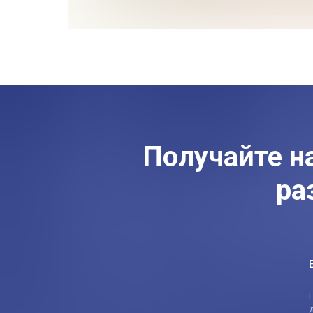
Получайте н
ра