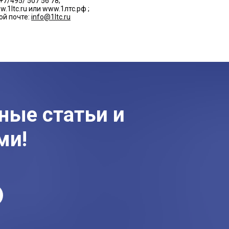
+7/495/ 507 56 78;
w.1ltc.ru или www.1лтс.рф ;
ой почте:
info@1ltc.ru
ные статьи и
ми!