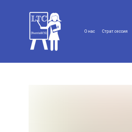
О нас
Страт.сессия