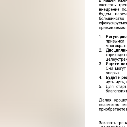
В нашей ежен
эксперты тре
внедрение по
будем переч
большинство 
сфокусируе
приживаемости
Регулярно
привычк
многократн
Дисципли
«приходи
целеустрем
Ищите по
Они могут
опоры».
Будьте ре
чуть-чуть,
Для старт
благоприят
Делая кроше
незаметно ме
приобретаете 
Заказать трен