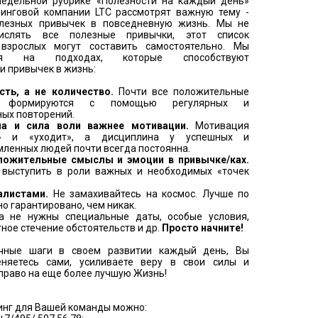
едельной рубрике «Полезности на каждый день»
нинговой компании LTC рассмотрят важную тему -
лезных привычек в повседневную жизнь. Мы не
ислять все полезные привычки, этот список
взрослых могут составить самостоятельно. Мы
мся на подходах, которые способствуют
 привычек в жизнь:
сть, а не количество.
Почти все положительные
и формируются с помощью регулярных и
ых повторений.
на и сила воли важнее мотивации.
Мотивация
т» и «уходит», а дисциплина у успешных и
ленных людей почти всегда постоянна.
ложительные смыслы и эмоции в привычке/ках.
 выступить в роли важных и необходимых «точек
алистами.
Не замахивайтесь на космос. Лучше по
 но гарантировано, чем никак.
а не нужны специальные даты, особые условия,
ное стечение обстоятельств и др.
Просто начните!
чные шаги в своем развитии каждый день, Вы
няетесь сами, усиливаете веру в свои силы и
право на еще более лучшую Жизнь!
инг для Вашей команды можно: