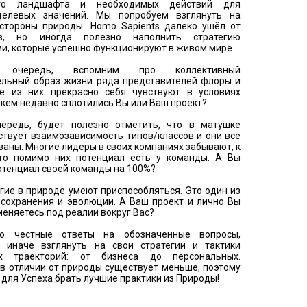
го ландшафта и необходимых действий для
целевых значений. Мы попробуем взглянуть на
 стороны природы. Homo Sapients далеко ушёл от
в, но иногда полезно наполнить стратегию
и, которые успешно функционируют в живом мире.
очередь, вспомним про коллективный
ельный образ жизни ряда представителей флоры и
е из них прекрасно себя чувствуют в условиях
с кем недавно сплотились Вы или Ваш проект?
ередь, будет полезно отметить, что в матушке
твует взаимозависимость типов/классов и они все
аны. Многие лидеры в своих компаниях забывают, к
то помимо них потенциал есть у команды. А Вы
отенциал своей команды на 100%?
огие в природе умеют приспособляться. Это один из
осохранения и эволюции. А Ваш проект и лично Вы
меняетесь под реалии вокруг Вас?
то честные ответы на обозначенные вопросы,
 иначе взглянуть на свои стратегии и тактики
ых траекторий: от бизнеса до персональных.
в отличии от природы существует меньше, поэтому
 для Успеха брать лучшие практики из Природы!