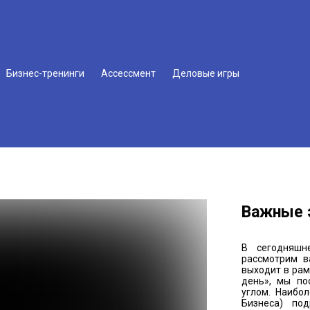
Бизнес-тренинги
Ассессмент
Деловые игры
Важные 
В сегодняш
рассмотрим в
выходит в ра
день», мы по
углом. Наибол
Бизнеса) под