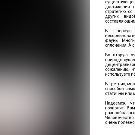
существующе
достижения 
стратегию со
других видо
составляющим
В первую 
несоревноват
фауны. Многи
сплочения. А 
Во вторую оч
природе сущес
децентрализов
сожалению, ч
используете п
В третьих, мн
способов сам
статичны или 
Надеемся, ч
позволят Вам
разнообразн
Человечество 
очень полезно