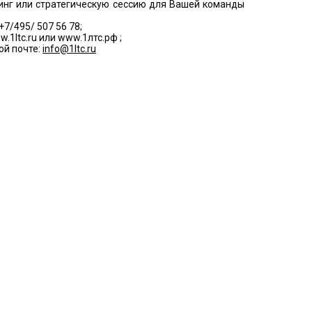
инг или стратегическую сессию для Вашей команды
+7/495/ 507 56 78;
w.1ltc.ru или www.1лтс.рф ;
ой почте:
info@1ltc.ru