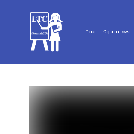
О нас
Страт.сессия