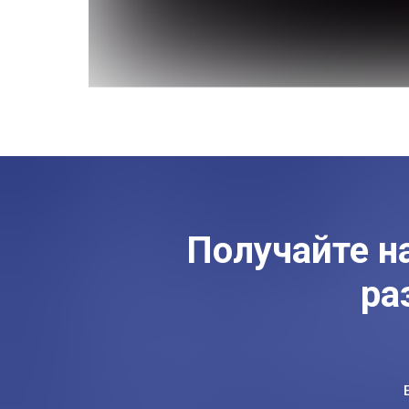
Получайте н
ра