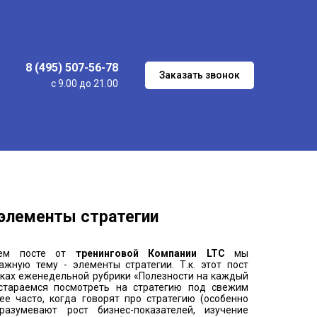
8 (495) 507-56-78
Заказать звонок
с 9.00 до 21.00
элементы стратегии
нем посте от
тренинговой Компании LTC
мы
ажную тему - элементы стратегии. Т.к. этот пост
мках еженедельной рубрики «Полезности на каждый
стараемся посмотреть на стратегию под свежим
ее часто, когда говорят про стратегию (особенно
разумевают рост бизнес-показателей, изучение