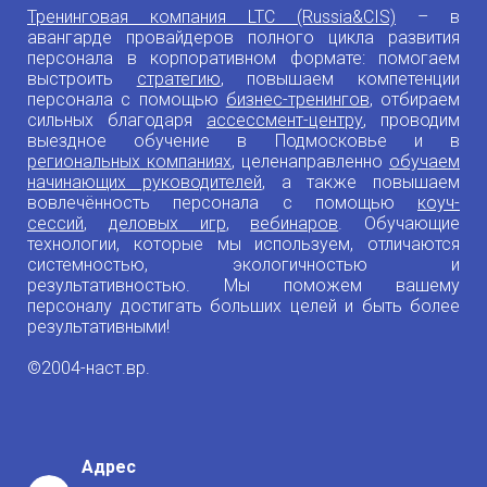
Тренинговая компания LTC (Russia&CIS)
– в
авангарде провайдеров полного цикла развития
персонала в корпоративном формате: помогаем
выстроить
стратегию
, повышаем компетенции
персонала с помощью
бизнес-тренингов
, отбираем
сильных благодаря
ассессмент-центру
, проводим
выездное обучение в Подмосковье и в
региональных компаниях
, целенаправленно
обучаем
начинающих руководителей
, а также повышаем
вовлечённость персонала с помощью
коуч-
сессий
,
деловых игр
,
вебинаров
. Обучающие
технологии, которые мы используем, отличаются
системностью, экологичностью и
результативностью. Мы поможем вашему
персоналу достигать больших целей и быть более
результативными!
©2004-наст.вр.
Адрес