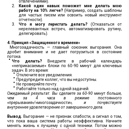
отвлечениями).
Какой один навык поможет мне делать мою
работу на 10% легче?
(Например, создать шаблоны
для частых писем или освоить новый инструмент
отчетности).
Что я могу
перестать
делать?
(Отказаться от
нерелевантных встреч, автоматизировать рутину,
делегировать).
4. Принцип «Защищенного времени»
Многозадачность — главный союзник выгорания. Она
дробит внимание и не дает погрузиться в состояние
потока.
Что делать?
Внедрите в рабочий календарь
«неприкасаемые» блоки по 60-90 минут для ключевых
задач. В это время:
Отключите все уведомления.
Предупредите коллег, что вы недоступны.
Не проверяйте почту.
Работайте только над одной задачей.
Ожидаемый результат. Вы сделаете за 60-90 минут больше,
чем за 4 часа в режиме постоянного
«прерывания»/«многозадачности», и почувствуете
внутреннее удовлетворение от завершенного дела.
Вывод.
Выгорание — не признак слабости, а сигнал о том,
что пока ваша система работы неэффективна. Начните
менять жизнь к лучшему с одной техники. Потом можно