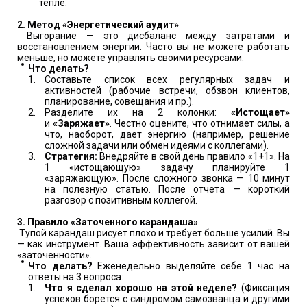
тепле.
2. Метод «Энергетический аудит»
Выгорание — это дисбаланс между затратами и
восстановлением энергии. Часто вы не можете работать
меньше, но можете управлять своими ресурсами.
Что делать?
Составьте список всех регулярных задач и
активностей (рабочие встречи, обзвон клиентов,
планирование, совещания и пр.).
Разделите их на 2 колонки:
«Истощает»
и
«Заряжает»
. Честно оцените, что отнимает силы, а
что, наоборот, дает энергию (например, решение
сложной задачи или обмен идеями с коллегами).
Стратегия:
Внедряйте в свой день правило «1+1». На
1 «истощающую» задачу планируйте 1
«заряжающую». После сложного звонка — 10 минут
на полезную статью. После отчета — короткий
разговор с позитивным коллегой.
3. Правило «Заточенного карандаша»
Тупой карандаш рисует плохо и требует больше усилий. Вы
— как инструмент. Ваша эффективность зависит от вашей
«заточенности».
Что делать?
Еженедельно выделяйте себе 1 час на
ответы на 3 вопроса:
Что я сделал хорошо на этой неделе?
(Фиксация
успехов борется с синдромом самозванца и другими