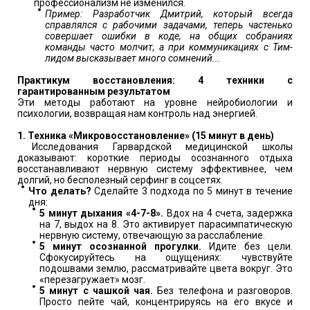
профессионализм не изменился.
Пример: Разработчик Дмитрий, который всегда
справлялся с рабочими задачами, теперь частенько
совершает ошибки в коде, на общих собраниях
команды часто молчит, а при коммуникациях с Тим-
лидом высказывает много сомнений...
Практикум восстановления: 4 техники с
гарантированным результатом
Эти методы работают на уровне нейробиологии и
психологии, возвращая нам контроль над энергией.
1. Техника «Микровосстановление» (15 минут в день)
Исследования Гарвардской медицинской школы
доказывают: короткие периоды осознанного отдыха
восстанавливают нервную систему эффективнее, чем
долгий, но бесполезный серфинг в соцсетях.
Что делать?
Сделайте 3 подхода по 5 минут в течение
дня:
5 минут дыхания «4-7-8».
Вдох на 4 счета, задержка
на 7, выдох на 8. Это активирует парасимпатическую
нервную систему, отвечающую за расслабление.
5 минут осознанной прогулки.
Идите без цели.
Сфокусируйтесь на ощущениях: чувствуйте
подошвами землю, рассматривайте цвета вокруг. Это
«перезагружает» мозг.
5 минут с чашкой чая.
Без телефона и разговоров.
Просто пейте чай, концентрируясь на его вкусе и