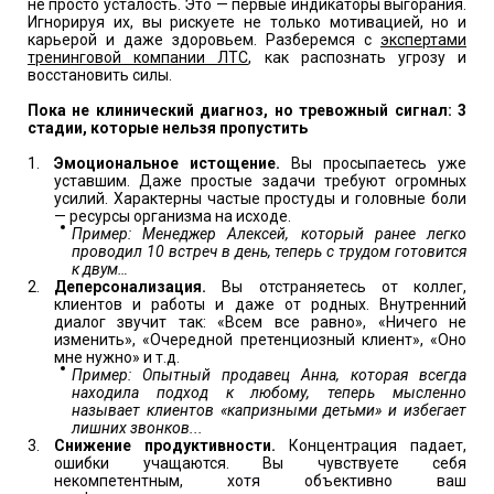
не просто усталость. Это — первые индикаторы выгорания.
Игнорируя их, вы рискуете не только мотивацией, но и
карьерой и даже здоровьем. Разберемся с
экспертами
тренинговой компании ЛТС
, как распознать угрозу и
восстановить силы.
Пока не клинический диагноз, но тревожный сигнал: 3
стадии, которые нельзя пропустить
Эмоциональное истощение.
Вы просыпаетесь уже
уставшим. Даже простые задачи требуют огромных
усилий. Характерны частые простуды и головные боли
— ресурсы организма на исходе.
Пример: Менеджер Алексей, который ранее легко
проводил 10 встреч в день, теперь с трудом готовится
к двум…
Деперсонализация.
Вы отстраняетесь от коллег,
клиентов и работы и даже от родных. Внутренний
диалог звучит так: «Всем все равно», «Ничего не
изменить», «Очередной претенциозный клиент», «Оно
мне нужно» и т.д.
Пример: Опытный продавец Анна, которая всегда
находила подход к любому, теперь мысленно
называет клиентов «капризными детьми» и избегает
лишних звонков...
Снижение продуктивности.
Концентрация падает,
ошибки учащаются. Вы чувствуете себя
некомпетентным, хотя объективно ваш