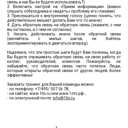
связь и как Вы ее будете использовать?)
2. Включить настрой на «Приём информации» (важно
слушать собеседника и «видеть» проблему его глазами)
3. Прислушаться к внутреннему голосу (ценно понять, что
действительно мешает делать Вам что-то иначе)
4. Дать обратную связь на обратную связь (скажите, с чем
вы согласны, а с чем не согласны)
5. Начать действовать иначе после обратной связи
(меняйтесь с малых шагов, не бойтесь
экспериментировать и двигаться вперёд)
Надеемся, что эти простые шаги будут Вам полезны, когда
Вы будете спрашивать обратную связь на свою работу от
коллег, руководителей, клиентов. Пожалуйста, не
забывайте, что обратная связь часто полезна. Люди,
которые открыты обратной связи от других людей, более
эффективны!
Заказать тренинг для Вашей команды можно:
- по телефону: +7/495/ 507 56 78;
- на сайтах: www.1ltc.ru или www.1лтс.рф ;
- по электронной почте:
info@1ltc.ru