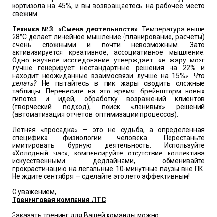
кортизола на 45%, и вы возвращаетесь на рабочее место
свежим.
Техника №3. «Смена деятельности».
Температура выше
28°C делает линейное мышление (планирование, расчёты)
очень сложными и почти невозможным. Зато
активизируется креативное, ассоциативное мышление.
Одно научное исследование утверждает: «в жару мозг
лучше генерирует нестандартные решения на 22% и
находит неожиданные взаимосвязи лучше на 15%».
Что
делать?
Не пытайтесь в пик жары сводить сложные
таблицы. Перенесите на это время: брейншторм новых
гипотез и идей, обработку возражений клиентов
(творческий подход), поиск «ленивых» решений
(автоматизация отчетов, оптимизации процессов).
Летняя «просадка» — это не судьба, а определенная
специфика физиологии человека. Перестаньте
имитировать бурную деятельность. Используйте
«Холодный час», компенсируйте отсутствие коллектива
искусственными дедлайнами, обменивайте
прокрастинацию на легальные 10-минутные паузы вне ПК.
Не ждите сентября — сделайте это лето эффективным!
С уважением,
Тренинговая компания ЛТС
Заказать тренинг для Вашей команды можно: