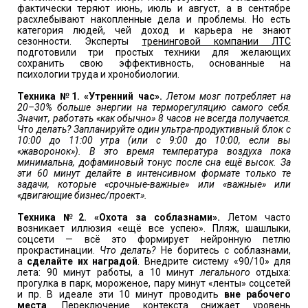
фактически теряют июнь, июль и август, а в сентябре
расхлебывают накопленные дела и проблемы. Но есть
категория людей, чей доход и карьера не знают
сезонности. Эксперты
тренинговой компании ЛТС
подготовили три простых техники для желающих
сохранить свою эффективность, основанные на
психологии труда и хронобиологии.
Техника №1. «Утренний час».
Летом мозг потребляет на
20–30% больше энергии на терморегуляцию самого себя.
Значит, работать «как обычно» 8 часов не всегда получается.
Что делать? Запланируйте один ультра-продуктивный блок с
10:00 до 11:00 утра (или с 9:00 до 10:00, если вы
«жаворонок»). В это время температура воздуха пока
минимальна, дофаминовый тонус после сна ещё высок. За
эти 60 минут делайте в интенсивном формате только те
задачи, которые «срочные-важные» или «важные» или
«двигающие бизнес/проект».
Техника №2. «Охота за соблазнами».
Летом часто
возникает иллюзия «ещё все успею». Пляж, шашлыки,
соцсети — всё это формирует нейронную петлю
прокрастинации.
Что делать?
Не боритесь с соблазнами,
а
сделайте их наградой
. Внедрите систему «90/10» для
лета: 90 минут работы, а 10 минут
легального
отдыха:
прогулка в парк, мороженое, пару минут «ленты» соцсетей
и пр. В идеале эти 10 минут проводить
вне рабочего
места
. Переключение контекста снижает уровень