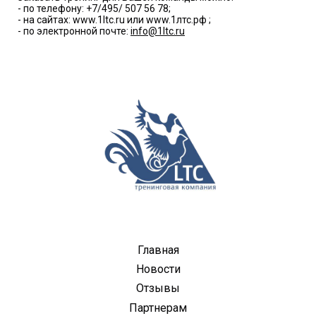
- по телефону: +7/495/ 507 56 78;
- на сайтах: www.1ltc.ru или www.1лтс.рф ;
- по электронной почте:
info@1ltc.ru
Главная
Новости
Отзывы
Партнерам