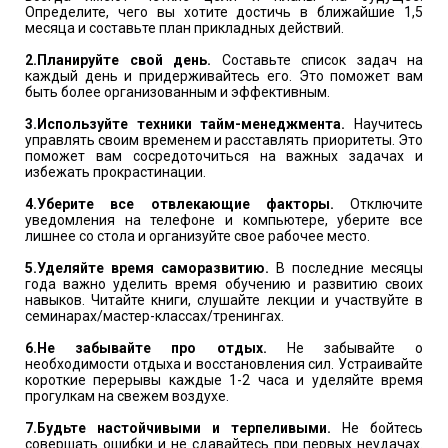
Определите, чего вы хотите достичь в ближайшие 1,5
месяца и составьте план прикладных действий.
2.План
ируйте свой день.
Составьте список задач на
каждый день и придерживайтесь его. Это поможет вам
быть более организованным и эффективным.
3.Исп
ользуйте техники тайм-менеджмента.
Научитесь
управлять своим временем и расставлять приоритеты. Это
поможет вам сосредоточиться на важных задачах и
избежать прокрастинации.
4.Убе
рите все отвлекающие факторы.
Отключите
уведомления на телефоне и компьютере, уберите все
лишнее со стола и организуйте свое рабочее место.
5.Удел
яйте время саморазвитию.
В последние месяцы
года важно уделить время обучению и развитию своих
навыков. Читайте книги, слушайте лекции и участвуйте в
семинарах/мастер-классах/тренингах.
6.Не
забывайте про отдых.
Не забывайте о
необходимости отдыха и восстановления сил. Устраивайте
короткие перерывы каждые 1-2 часа и уделяйте время
прогулкам на свежем воздухе.
7.Бу
дьте настойчивыми и терпеливыми.
Не бойтесь
совершать ошибки и не сдавайтесь при первых неудачах.