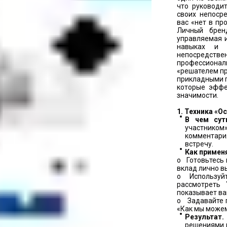
что руководи
своих непосре
вас «нет в пр
Личный брен
управляемая 
навыках и 
непосредств
профессионал
«решателем пр
прикладными 
которые эффе
значимости.
1. Техника «О
В чем сут
участник
комментар
встречу.
Как примен
o Готовьтесь 
вклад лично в
o Используйт
рассмотреть
показывает ва
o Задавайте 
«Как мы можем.
Результат
решениями и