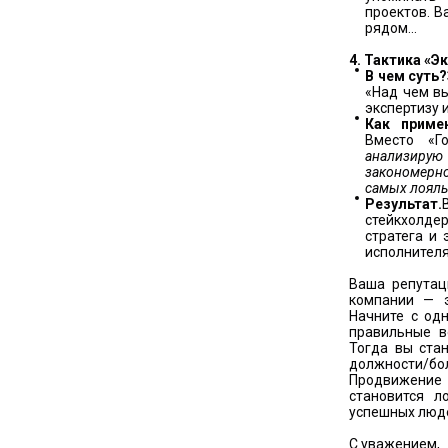
проектов. В
рядом...
4. Тактика «Э
В чем суть?
«Над чем вы
экспертизу 
Как приме
Вместо «Г
анализиру
закономерно
самых лояльн
Результат.
стейкхолд
стратега и 
исполнителя
Ваша репутац
компании — э
Начните с одн
правильные в
Тогда вы ста
должности/
Продвижение 
становится 
успешных люд
С уважением,