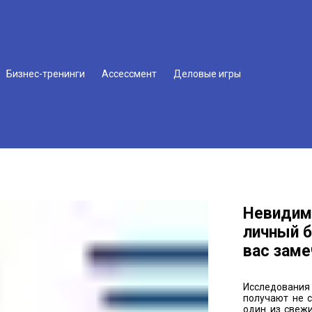
Бизнес-тренинги
Ассессмент
Деловые игры
Невидима
личный б
вас заме
Исследования
получают не 
один из свежи