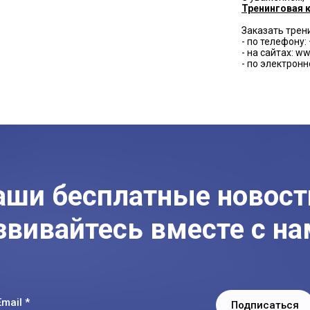
Тренинговая 
Заказать трен
- по телефону: 
- на сайтах: ww
- по электронн
аши бесплатные новост
звивайтесь вместе с на
Email *
Подписаться