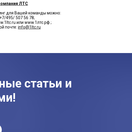
компания ЛТС
инг для Вашей команды можно:
+7/495/ 507 56 78;
w.1ltc.ru или www.1лтс.рф ;
ой почте:
info@1ltc.ru
ные статьи и
ми!