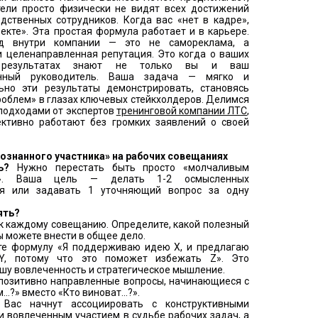
тели просто физически не видят всех достижений
дственных сотрудников. Когда вас «нет в кадре»,
оекте». Эта простая формула работает и в карьере.
д внутри компании — это не самореклама, а
и целенаправленная репутация. Это когда о ваших
результатах знают не только вы и ваш
енный руководитель. Ваша задача — мягко и
ьно эти результаты демонстрировать, становясь
облем» в глазах ключевых стейкхолдеров. Делимся
подходами от экспертов
тренинговой компании ЛТС
,
ктивно работают без громких заявлений о своей
сознанного участника» на рабочих совещаниях
ь?
Нужно перестать быть просто «молчаливым
ом». Ваша цель — делать 1-2 осмысленных
ия или задавать 1 уточняющий вопрос за одну
ять?
к каждому совещанию. Определите, какой полезный
ы можете внести в общее дело.
е формулу «Я поддерживаю идею X, и предлагаю
 Y, потому что это поможет избежать Z». Это
шу вовлеченность и стратегическое мышление.
позитивно направленные вопросы, начинающиеся с
..?» вместо «Кто виноват...?».
.
Вас начнут ассоциировать с конструктивными
 вовлеченным участием в судьбе рабочих задач, а