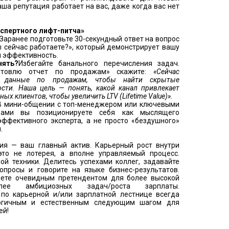
аша репутация работает на вас, даже когда вас нет
кспертного лифт-питча»
Заранее подготовьте 30-секундный ответ на вопрос
 сейчас работаете?», который демонстрирует вашу
и эффективность.
нять?
Избегайте банального перечисления задач.
отовлю отчет по продажам» скажите:
«Сейчас
ю данные по продажам, чтобы найти скрытые
сти. Наша цель — понять, какой канал привлекает
ых клиентов, чтобы увеличить LTV (Lifetime Value)».
В мини-общении с топ-менеджером или ключевыми
ерами вы позиционируете себя как мыслящего
эффективного эксперта, а не просто «бездушного»
.
ия — ваш главный актив. Карьерный рост внутри
то не лотерея, а вполне управляемый процесс.
ой техники. Делитесь успехами коллег, задавайте
опросы и говорите на языке бизнес-результатов.
нете очевидным претендентом для более высокой
более амбициозных задач/роста зарплаты.
по карьерной и/или зарплатной лестнице всегда
логичным и естественным следующим шагом для
ей!