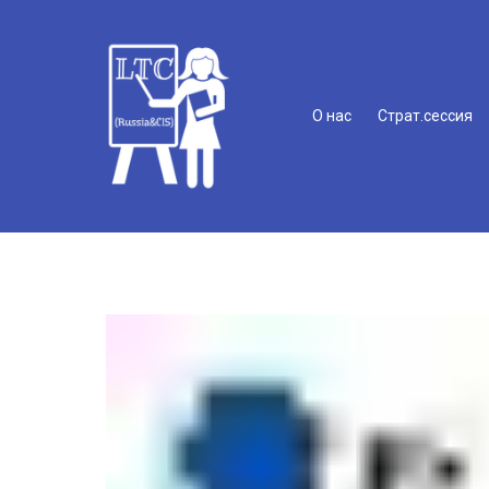
О нас
Страт.сессия