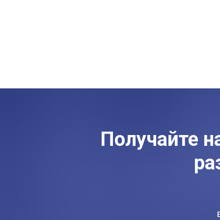
Получайте н
ра