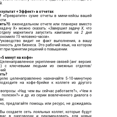
й.
езультат + Эффект» в отчетах
? «
Превратите» сухие отчеты в мини-кейсы вашей
сти.
ять?
В еженедельном отчете или планерке вместо
задачу X» можно сказать: «
Завершил задачу X, что
отделу маркетинга запустить кампанию на 2 дня
кономило 15 человеко-часов
».
Руководство видит не факт выполнения, а вашу
нность для бизнеса. Это рабочий язык, на котором
ят при принятии решений о повышении.
 «5 минут на кофе»
?
Целенаправленное укрепление связей (анг. версия:
ng») с ключевыми людьми из смежных отделов/
ний.
ять?
лю целенаправленно назначайте 5-10-минутную
подходите на кофе-брейке к коллеге из другого
вопросы: «Над чем вы сейчас работаете?», «Чем я
 полезен?» и др. из серии вовлеченного диалога о
ах.
о, предлагайте помощь или ресурс, не дожидаясь
Вы создаете сеть лояльных коллег, которые будут
 вас в разговорах и рекомендовать для новых