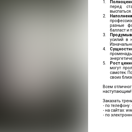
Полноценн
перед ст
выспаться.
Наполнен
профессион
разные фо
балласт и 
Продумыва
усилий в 
Изначально
Сущностн
променад
энергетиче
Рост ценн
могут прол
самотек. П
своих близ
Всем отличног
наступающим!
Заказать трен
- по телефону: 
- на сайтах: ww
- по электронн