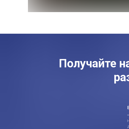
Получайте н
ра