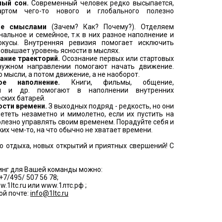
ый сон.
Современный человек редко высыпается,
артом чего-то нового и глобального полезно
ие смыслами
(Зачем? Как? Почему?). Отделяем
альное и семейное, т.к в них разное наполнение и
кусы. Внутренняя ревизия помогает исключить
повышает уровень ясности в мыслях.
ние траекторий.
Осознание первых или стартовых
нужном направлении помогают начать движение.
 мысли, а потом движение, а не наоборот.
ое наполнение.
Книги, фильмы, общение,
ы и др. помогают в наполнении внутренних
ских батарей.
ости времени.
З выходных подряд - редкость, но они
ететь незаметно и мимолетно, если их пустить на
олезно управлять своим временем. Порадуйте себя и
ких чем-то, на что обычно не хватает времени.
о отдыха, новых открытий и приятных свершений! С
инг для Вашей команды можно:
+7/495/ 507 56 78;
w.1ltc.ru или www.1лтс.рф ;
ой почте:
info@1ltc.ru