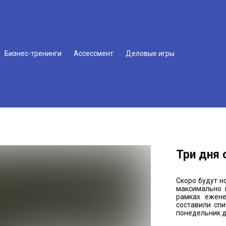
Бизнес-тренинги
Ассессмент
Деловые игры
Три дня 
Скоро будут н
максимально 
рамках ежене
составили сп
понедельник д