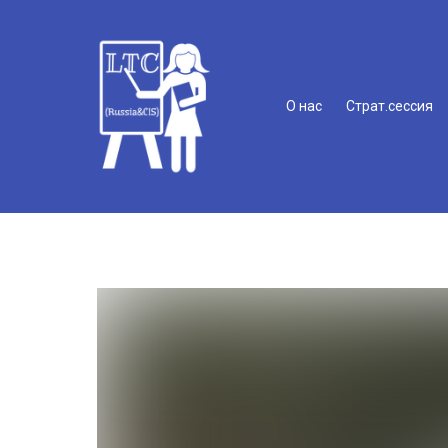
О нас
Страт.сессия