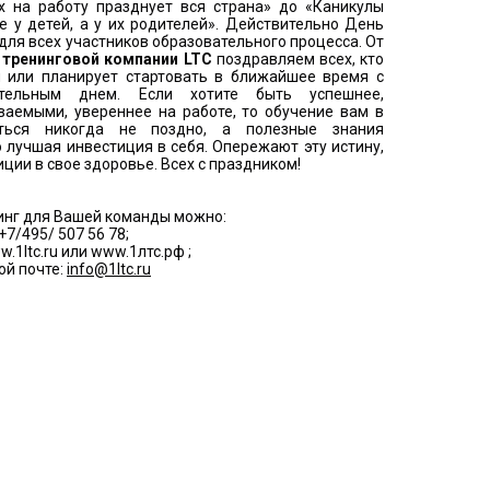
х на работу празднует вся страна» до «Каникулы
е у детей, а у их родителей». Действительно День
для всех участников образовательного процесса. От
ы
тренинговой компании LTC
поздравляем всех, кто
ся или планирует стартовать в ближайшее время с
тельным днем. Если хотите быть успешнее,
ваемыми, увереннее на работе, то обучение вам в
ться никогда не поздно, а полезные знания
 лучшая инвестиция в себя. Опережают эту истину,
ции в свое здоровье. Всех с праздником!
инг для Вашей команды можно:
+7/495/ 507 56 78;
w.1ltc.ru или www.1лтс.рф ;
ой почте:
info@1ltc.ru