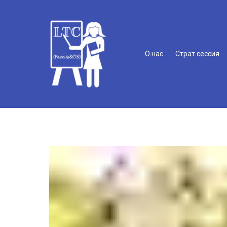
О нас
Страт.сессия