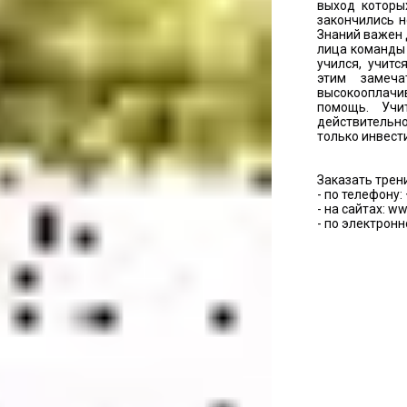
выход которы
закончились н
Знаний важен 
лица команд
учился, учит
этим замеча
высокооплачи
помощь. Учи
действительно
только инвести
Заказать трен
- по телефону: 
- на сайтах: ww
- по электронн