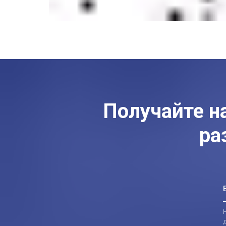
Получайте н
ра